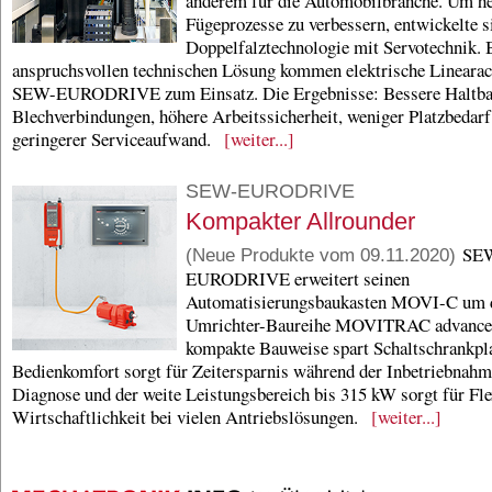
anderem für die Automobilbranche. Um 
Fügeprozesse zu verbessern, entwickelte s
Doppelfalztechnologie mit Servotechnik. B
anspruchsvollen technischen Lösung kommen elektrische Lineara
SEW-EURODRIVE zum Einsatz. Die Ergebnisse: Bessere Haltbar
Blechverbindungen, höhere Arbeitssicherheit, weniger Platzbedarf
geringerer Serviceaufwand.
[weiter...]
SEW-EURODRIVE
Kompakter Allrounder
SE
(Neue Produkte vom 09.11.2020)
EURODRIVE erweitert seinen
Automatisierungsbaukasten MOVI-C um 
Umrichter-Baureihe MOVITRAC advance
kompakte Bauweise spart Schaltschrankpla
Bedienkomfort sorgt für Zeitersparnis während der Inbetriebnah
Diagnose und der weite Leistungsbereich bis 315 kW sorgt für Flex
Wirtschaftlichkeit bei vielen Antriebslösungen.
[weiter...]