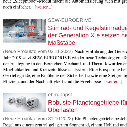
neue „Sleepmode“-Modul macht die Automatisierung auch mit gro
noch einfacher.
[weiter...]
SEW-EURODRIVE
Stirnrad- und Kegelstirnradg
der Generation X.e setzen n
Maßstäbe
Nach Einführung der Genera
(Neue Produkte vom 02.11.2022)
Jahr 2019 setzt SEW-EURODRIVE wieder neue Technologiemaßs
der Auslegung in den Bereichen Mechanik und Thermik wurden ern
Möglichkeiten und Kreuzeinflüsse analysiert. Eine Einsparung bei
Getriebegröße, eine Erhöhung der Sicherheit sowie eine Steigerun
Effizienz und der Nachhaltigkeit sind die Ergebnisse
[weiter...]
ebm-papst
Robuste Planetengetriebe fü
Überlasten
Ein Planetengetriebe besteht
(Neue Produkte vom 31.10.2022)
Regel aus einem zentral gelagerten Sonnenrad, einem Hohlrad un