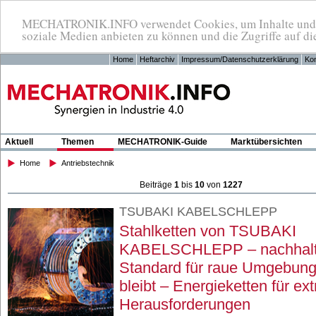
MECHATRONIK.INFO verwendet Cookies, um Inhalte und An
soziale Medien anbieten zu können und die Zugriffe auf di
Home
Heftarchiv
Impressum/Datenschutzerklärung
Kon
Aktuell
Themen
MECHATRONIK-Guide
Marktübersichten
Home
Antriebstechnik
Beiträge
1
bis
10
von
1227
TSUBAKI KABELSCHLEPP
Stahlketten von TSUBAKI
KABELSCHLEPP – nachhalt
Standard für raue Umgebung
bleibt – Energieketten für ex
Herausforderungen