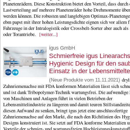
Planetenrädern. Diese Konstruktion bietet den Vorteil, dass durch 
Lastverteilung auf mehrere Planetenräder hohe Drehmomente über
werden können. Die robusten und langlebigen Optimax-Planetenge
ebm papst mit ihrer hohen Leistungsdichte eignen sich vor allem f
Fahrzeuge in der Intralogistik oder Crossbelt-Sorter aber auch al
oder Torantriebe.
[weiter...]
igus GmbH
Schmierfreie igus Linearach
Hygienic Design für den sau
Einsatz in der Lebensmittelt
dryl
(Neue Produkte vom 11.11.2021)
Zahnriemenachse mit FDA konformen Materialien lässt sich schne
und ist dank Tribopolymer-Technik wartungsfrei. Die aufwendige
von Maschinen und Anlagen führt in vielen Betrieben der
Lebensmittelindustrie zu längeren und damit teuren Stillstandzei
diesen Aufwand zu senken, bringt igus jetzt eine anschlussfertige
Zahnriemenachse auf den Markt, die nach den Richtlinien des Hyg
Designs konstruiert ist. Sie setzt auf FDA konforme Materialien u
Vorteile der schmier- und wartungsfreien Hochleistungskunststoff