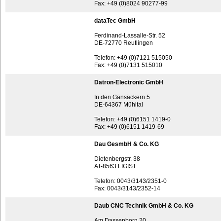
Fax: +49 (0)8024 90277-99
dataTec GmbH
Ferdinand-Lassalle-Str. 52
DE-72770 Reutlingen
Telefon: +49 (0)7121 515050
Fax: +49 (0)7131 515010
Datron-Electronic GmbH
In den Gänsäckern 5
DE-64367 Mühltal
Telefon: +49 (0)6151 1419-0
Fax: +49 (0)6151 1419-69
Dau GesmbH & Co. KG
Dietenbergstr. 38
AT-8563 LIGIST
Telefon: 0043/3143/2351-0
Fax: 0043/3143/2352-14
Daub CNC Technik GmbH & Co. KG
Am Dassenborn 20