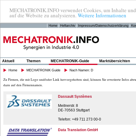
MECHATRONIK.INFO verwendet Cookies, um Inhalte und Anz
auf die Website zu analysieren.
Weitere Informationen
Home
Heftarchiv
Impressum/Datenschutzerklärung
Kon
Aktuell
Themen
MECHATRONIK-Guide
Marktübersichten
Home
MECHATRONIK Guide
Nach Namen: D
Zu Firmen, die mit Logo und/oder Link hervorgehoben sind, können Sie erweiterte Infos abru
dazu auf den Firmennamen.
Dassault Systèmes
Meitnerstr. 8
DE-70563 Stuttgart
Telefon: +49 711 273 00-0
Data Translation GmbH