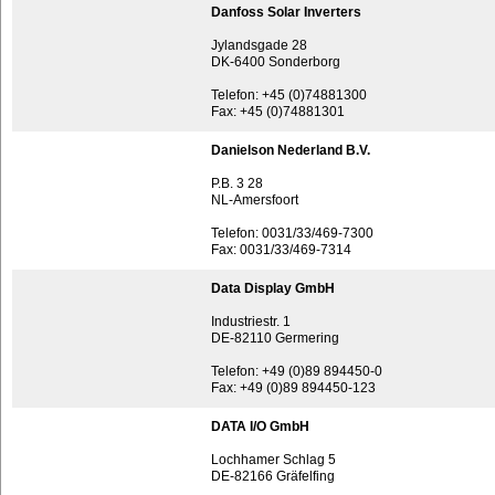
Danfoss Solar Inverters
Jylandsgade 28
DK-6400 Sonderborg
Telefon: +45 (0)74881300
Fax: +45 (0)74881301
Danielson Nederland B.V.
P.B. 3 28
NL-Amersfoort
Telefon: 0031/33/469-7300
Fax: 0031/33/469-7314
Data Display GmbH
Industriestr. 1
DE-82110 Germering
Telefon: +49 (0)89 894450-0
Fax: +49 (0)89 894450-123
DATA I/O GmbH
Lochhamer Schlag 5
DE-82166 Gräfelfing