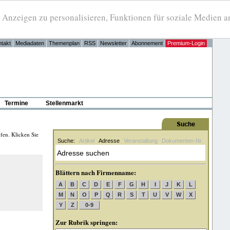
eigen zu personalisieren, Funktionen für soziale Medien anb
takt
Mediadaten
Themenplan
RSS
Newsletter
Abonnement
Premium-Login
Termine
Stellenmarkt
fen. Klicken Sie
Suche:
Artikel
Adresse
Veranstaltung
Dokumenten-Nr.
Blättern nach Firmenname:
A
B
C
D
E
F
G
H
I
J
K
L
M
N
O
P
Q
R
S
T
U
V
W
X
Y
Z
0-9
Zur Rubrik springen: