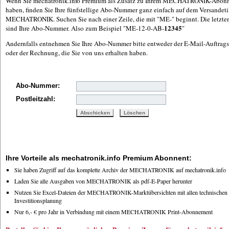
Wenn Sie mechatronik.info Premium als Zusatz zu Ihrem MECHATRONIK-Abon
haben, finden Sie Ihre fünfstellige Abo-Nummer ganz einfach auf dem Versandetik
MECHATRONIK. Suchen Sie nach einer Zeile, die mit "ME-" beginnt. Die letzten 
12345
sind Ihre Abo-Nummer. Also zum Beispiel "ME-12-0-AB-
"
Andernfalls entnehmen Sie Ihre Abo-Nummer bitte entweder der E-Mail-Auftrag
oder der Rechnung, die Sie von uns erhalten haben.
Abo-Nummer:
Postleitzahl:
Ihre Vorteile als mechatronik.info Premium Abonnent:
Sie haben Zugriff auf das komplette Archiv der MECHATRONIK auf mechatronik.info
Laden Sie alle Ausgaben von MECHATRONIK als pdf-E-Paper herunter
Nutzen Sie Excel-Dateien der MECHATRONIK-Marktübersichten mit allen technischen D
Investitionsplanung
Nur 6,- € pro Jahr in Verbindung mit einem MECHATRONIK Print-Abonnement