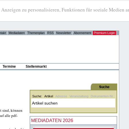
eigen zu personalisieren, Funktionen für soziale Medien anb
takt
Mediadaten
Themenplan
RSS
Newsletter
Abonnement
Premium-Login
Termine
Stellenmarkt
Suche:
Artikel
Adresse
Veranstaltung
Dokumenten-Nr.
t sind, können
uf alle pdf-
MEDIADATEN 2026