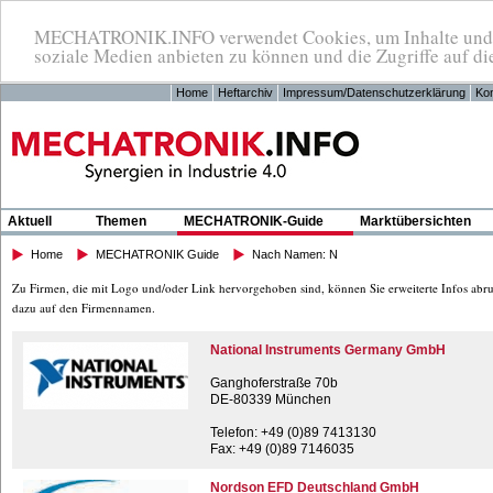
MECHATRONIK.INFO verwendet Cookies, um Inhalte und An
soziale Medien anbieten zu können und die Zugriffe auf di
Home
Heftarchiv
Impressum/Datenschutzerklärung
Kon
Aktuell
Themen
MECHATRONIK-Guide
Marktübersichten
Home
MECHATRONIK Guide
Nach Namen: N
Zu Firmen, die mit Logo und/oder Link hervorgehoben sind, können Sie erweiterte Infos abru
dazu auf den Firmennamen.
National Instruments Germany GmbH
Ganghoferstraße 70b
DE-80339 München
Telefon: +49 (0)89 7413130
Fax: +49 (0)89 7146035
Nordson EFD Deutschland GmbH