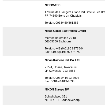
NICOMATIC
173 rue des Fougères Zone Industrielle Les Br
FR-74890 Bons-en-Chablais
Telefon: 0033/450/361385
Nidec Copal Electronics GmbH
Mergenthalerallee 79-81
DE-65760 Eschborn
Telefon: +49 (0)6196 92775-0
Fax: +49 (0)6196 92775-75
Nihon Kaiheiki Ind. Co. Ltd.
715-1, Unane, Takatsu-ku
JP-Kawasaki, 213-8553
Telefon: 0081/44/813-8008
Fax: 0081/44/813-8038
NIKON Europe BV
Schipholweg 321
NL-1171 PL Badhoevedorp