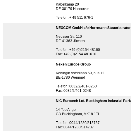
Kabelkamp 20
DE-30179 Hannover
Telefon: + 49 511 676-1
NEXCOM GmbH c/o Herrmann Steuerberater
Neusser Str. 110
DE-41363 Jüchen
Telefon: +49 (0)2154 48160
Fax: +49 (0)2154 481610
Nexen Europe Group
Koningin Astridlaan 59, bus 12
BE-1780 Wemmel
Telefon: 0032/2/461-0260
Fax: 0032/2/461-0248
NIC Eurotech Ltd. Buckingham Indusrial Park
14 Top Angel
GB-Buckingham, MK18 1TH
Telefon: 0044/1280/813737
Fax: 0044/1280/814737