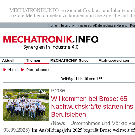
MECHATRONIK.INFO verwendet Cookies, um Inhalte und An
soziale Medien anbieten zu können und die Zugriffe auf di
Home
Heftarchiv
Impressum/Datenschutzerklärung
Kon
Aktuell
Themen
MECHATRONIK-Guide
Marktübersichten
Home
Dienstleistungen
Beiträge
1
bis
10
von
125
Brose
Willkommen bei Brose: 65
Nachwuchskräfte starten ins
Berufsleben
(News - Unternehmen und Märkte v
Im Ausbildungsjahr 2025 begrüßt Brose weltweit 6
03.09.2025)