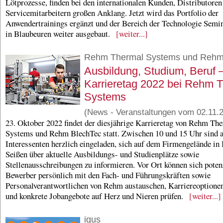
Lötprozesse, finden bei den internationalen Kunden, Distributoren
Servicemitarbeitern großen Anklang. Jetzt wird das Portfolio der
Anwendertrainings ergänzt und der Bereich der Technologie Semin
in Blaubeuren weiter ausgebaut.
[weiter...]
Rehm Thermal Systems und Rehm
Ausbildung, Studium, Beruf 
Karrieretag 2022 bei Rehm 
Systems
(News - Veranstaltungen vom 02.11.
23. Oktober 2022 findet der diesjährige Karrieretag von Rehm Th
Systems und Rehm BlechTec statt. Zwischen 10 und 15 Uhr sind a
Interessenten herzlich eingeladen, sich auf dem Firmengelände in
Seißen über aktuelle Ausbildungs- und Studienplätze sowie
Stellenausschreibungen zu informieren. Vor Ort können sich poten
Bewerber persönlich mit den Fach- und Führungskräften sowie
Personalverantwortlichen von Rehm austauschen, Karriereoptionen
und konkrete Jobangebote auf Herz und Nieren prüfen.
[weiter...]
igus