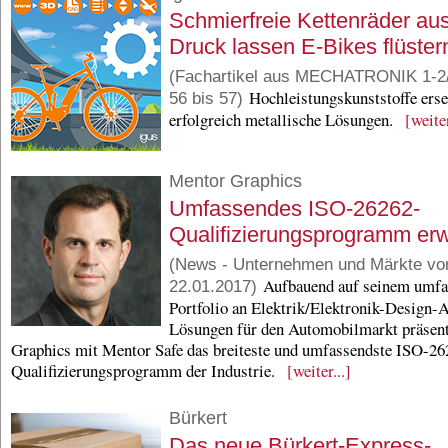
Schmierfreie Kettenräder au
Druck lassen E-Bikes flüster
(Fachartikel aus MECHATRONIK 1-2/
Hochleistungskunststoffe erse
56 bis 57)
erfolgreich metallische Lösungen.
[weiter
Mentor Graphics
Umfassendes ISO-26262-
Qualifizierungsprogramm erw
(News - Unternehmen und Märkte v
Aufbauend auf seinem umfa
22.01.2017)
Portfolio an Elektrik/Elektronik-Design-
Lösungen für den Automobilmarkt präsent
Graphics mit Mentor Safe das breiteste und umfassendste ISO-26
Qualifizierungsprogramm der Industrie.
[weiter...]
Bürkert
Das neue Bürkert-Express-